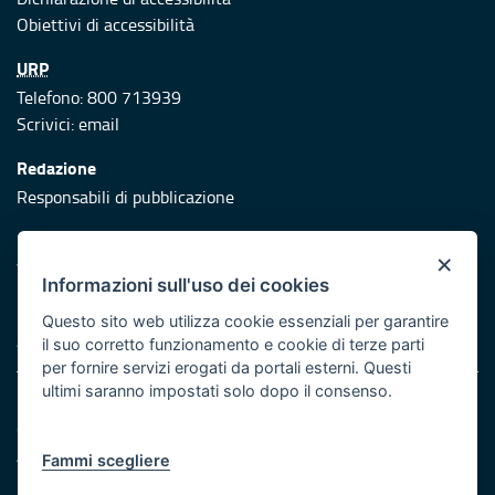
Obiettivi di accessibilità
URP
Telefono: 800 713939
Scrivici:
email
Redazione
Responsabili di pubblicazione
Protezione civile
×
Vai al sito di Protezione Civile Puglia
Informazioni sull'uso dei cookies
Iniziativa finanziata con risorse del POR Puglia 2014/2020 -
Questo sito web utilizza cookie essenziali per garantire
Asse XI
il suo corretto funzionamento e cookie di terze parti
per fornire servizi erogati da portali esterni. Questi
ultimi saranno impostati solo dopo il consenso.
Note legali
Cookie e privacy
Atti di notifica
Fammi scegliere
Feed RSS