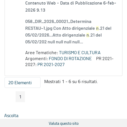
Contenuto Web -
Data di Pubblicazione 6-feb-
2026 9.13
058_DIR_2026_00021_Determina
RESTAU~1.jpg Con Atto dirigenziale
n
.21 del
05/02/2026...Atto dirigenziale
n
.21 del
05/02/202 null null null null...
Aree Tematiche:
TURISMO E CULTURA
Argomenti:
FONDO DI ROTAZIONE
PR 2021-
2027:
PR 2021-2027
Mostrati 1 - 6 su 6 risultati.
20 Elementi
Per pagina
1
Pagina Precedente
Pagina Seguente
Pagina
Ascolta
Valuta questo sito