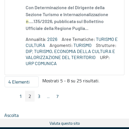
Con Determinazione del Dirigente della
Sezione Turismo e Internazionalizzazione
n
....135/2026, pubblicata sul Bollettino
Ufficiale della Regione Puglia...
Annualità:
2026
Aree Tematiche:
TURISMO E
CULTURA
Argomenti:
TURISMO
Strutture:
DIP. TURISMO, ECONOMIA DELLA CULTURA E
VALORIZZAZIONE DEL TERRITORIO
URP:
URP COMUNICA
Mostrati 5 - 8 su 25 risultati.
4 Elementi
Per pagina
1
2
3
...
7
Pagina Precedente
Pagina Seguente
Pagina
Pagina
Pagina
Pagine intermedie
Pagina
Ascolta
Valuta questo sito