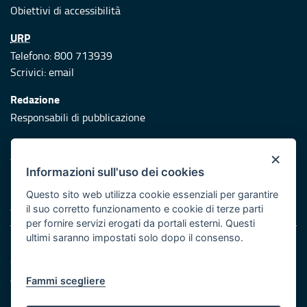
Obiettivi di accessibilità
URP
Telefono: 800 713939
Scrivici:
email
Redazione
Responsabili di pubblicazione
Protezione civile
×
Vai al sito di Protezione Civile Puglia
Informazioni sull'uso dei cookies
Iniziativa finanziata con risorse del POR Puglia 2014/2020 -
Questo sito web utilizza cookie essenziali per garantire
Asse XI
il suo corretto funzionamento e cookie di terze parti
per fornire servizi erogati da portali esterni. Questi
ultimi saranno impostati solo dopo il consenso.
Note legali
Cookie e privacy
Atti di notifica
Fammi scegliere
Feed RSS