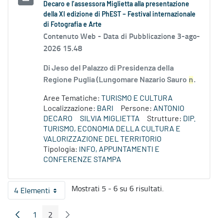
Decaro e l’assessora Miglietta alla presentazione
della XI edizione di PhEST – Festival internazionale
di Fotografia e Arte
Contenuto Web -
Data di Pubblicazione 3-ago-
2026 15.48
Di Jeso del Palazzo di Presidenza della
Regione Puglia (Lungomare Nazario Sauro
n
.
Aree Tematiche:
TURISMO E CULTURA
Localizzazione:
BARI
Persone:
ANTONIO
DECARO
SILVIA MIGLIETTA
Strutture:
DIP.
TURISMO, ECONOMIA DELLA CULTURA E
VALORIZZAZIONE DEL TERRITORIO
Tipologia:
INFO, APPUNTAMENTI E
CONFERENZE STAMPA
Mostrati 5 - 6 su 6 risultati.
4 Elementi
Per pagina
1
2
Pagina Precedente
Pagina Seguente