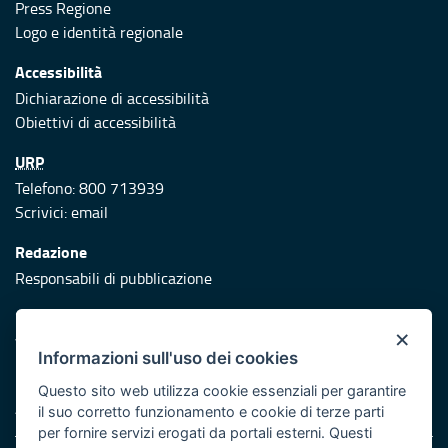
Press Regione
Logo e identità regionale
Accessibilità
Dichiarazione di accessibilità
Obiettivi di accessibilità
URP
Telefono: 800 713939
Scrivici:
email
Redazione
Responsabili di pubblicazione
Protezione civile
×
Vai al sito di Protezione Civile Puglia
Informazioni sull'uso dei cookies
Iniziativa finanziata con risorse del POR Puglia 2014/2020 -
Questo sito web utilizza cookie essenziali per garantire
Asse XI
il suo corretto funzionamento e cookie di terze parti
per fornire servizi erogati da portali esterni. Questi