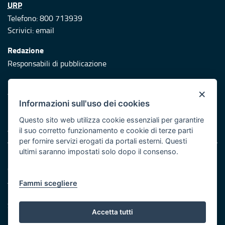
URP
Telefono: 800 713939
Scrivici:
email
Redazione
Responsabili di pubblicazione
Protezione civile
×
Vai al sito di Protezione Civile Puglia
Informazioni sull'uso dei cookies
Iniziativa finanziata con risorse del POR Puglia 2014/2020 -
Questo sito web utilizza cookie essenziali per garantire
Asse XI
il suo corretto funzionamento e cookie di terze parti
per fornire servizi erogati da portali esterni. Questi
ultimi saranno impostati solo dopo il consenso.
Note legali
Cookie e privacy
Atti di notifica
Fammi scegliere
Feed RSS
Servizi Intranet
Accetta tutti