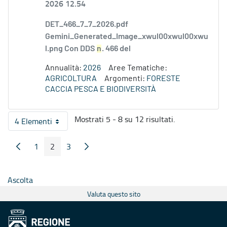
2026 12.54
DET_466_7_7_2026.pdf
Gemini_Generated_Image_xwul00xwul00xwu
l.png Con DDS
n
. 466 del
Annualità:
2026
Aree Tematiche:
AGRICOLTURA
Argomenti:
FORESTE
CACCIA PESCA E BIODIVERSITÀ
Mostrati 5 - 8 su 12 risultati.
4 Elementi
Per pagina
1
2
3
Pagina Precedente
Pagina Seguente
Pagina
Pagina
Pagina
Ascolta
Valuta questo sito