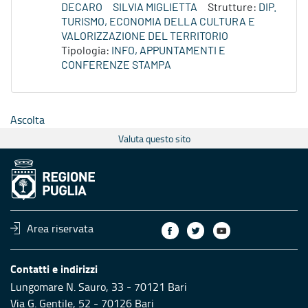
DECARO
SILVIA MIGLIETTA
Strutture:
DIP.
TURISMO, ECONOMIA DELLA CULTURA E
VALORIZZAZIONE DEL TERRITORIO
Tipologia:
INFO, APPUNTAMENTI E
CONFERENZE STAMPA
Ascolta
Valuta questo sito
Area riservata
Contatti e indirizzi
Lungomare N. Sauro, 33 - 70121 Bari
Via G. Gentile, 52 - 70126 Bari