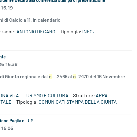
esidente Decaro alla conferenza stampa di presentazione
 16.19
i di Calcio a 11, in calendario
ersone:
ANTONIO DECARO
Tipologia:
INFO,
ente
26 16.38
e di Giunta regionale dal
n
....2465 al
n
. 2470 del 16 Novembre
ONA VITA
TURISMO E CULTURA
Strutture:
ARPA -
NTALE
Tipologia:
COMUNICATI STAMPA DELLA GIUNTA
egione Puglia e LUM
 16.06