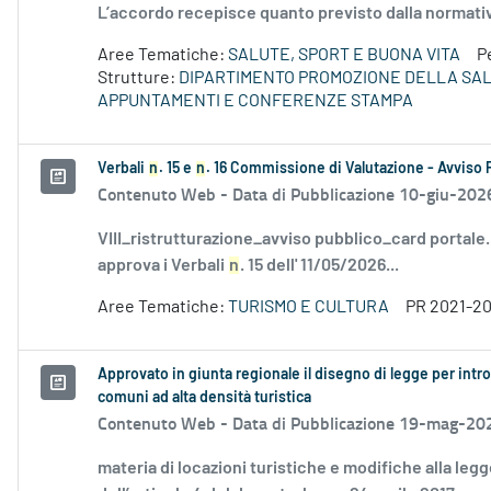
L’accordo recepisce quanto previsto dalla normati
Aree Tematiche:
SALUTE, SPORT E BUONA VITA
P
Strutture:
DIPARTIMENTO PROMOZIONE DELLA SA
APPUNTAMENTI E CONFERENZE STAMPA
Verbali
n
. 15 e
n
. 16 Commissione di Valutazione - Avviso 
Contenuto Web -
Data di Pubblicazione 10-giu-202
VIII_ristrutturazione_avviso pubblico_card portale
approva i Verbali
n
. 15 dell' 11/05/2026...
Aree Tematiche:
TURISMO E CULTURA
PR 2021-2
Approvato in giunta regionale il disegno di legge per introd
comuni ad alta densità turistica
Contenuto Web -
Data di Pubblicazione 19-mag-20
materia di locazioni turistiche e modifiche alla leg