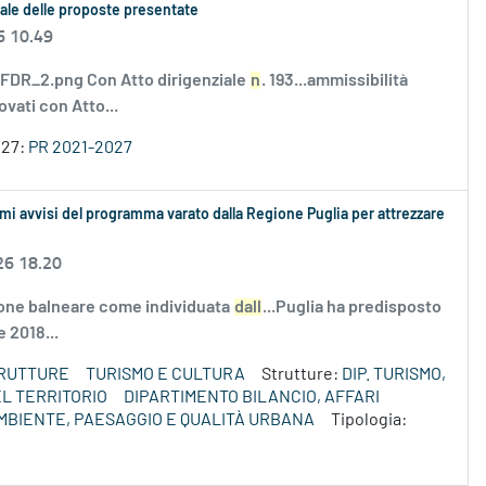
rmale delle proposte presentate
6 10.49
DR_2.png Con Atto dirigenziale
n
. 193...ammissibilità
vati con Atto...
027:
PR 2021-2027
mi avvisi del programma varato dalla Regione Puglia per attrezzare
26 18.20
gione balneare come individuata
dall
...Puglia ha predisposto
 2018...
TRUTTURE
TURISMO E CULTURA
Strutture:
DIP. TURISMO,
L TERRITORIO
DIPARTIMENTO BILANCIO, AFFARI
MBIENTE, PAESAGGIO E QUALITÀ URBANA
Tipologia: