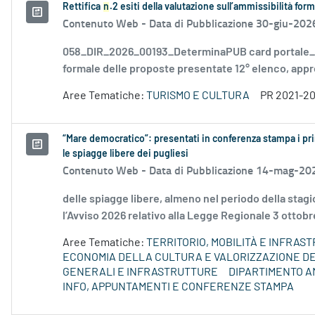
Rettifica
n
.2 esiti della valutazione sull’ammissibilità fo
Contenuto Web -
Data di Pubblicazione 30-giu-202
058_DIR_2026_00193_DeterminaPUB card portale_F
formale delle proposte presentate 12° elenco, appro
Aree Tematiche:
TURISMO E CULTURA
PR 2021-2
“Mare democratico”: presentati in conferenza stampa i pri
le spiagge libere dei pugliesi
Contenuto Web -
Data di Pubblicazione 14-mag-20
delle spiagge libere, almeno nel periodo della sta
l’Avviso 2026 relativo alla Legge Regionale 3 ottobre
Aree Tematiche:
TERRITORIO, MOBILITÀ E INFRAS
ECONOMIA DELLA CULTURA E VALORIZZAZIONE DE
GENERALI E INFRASTRUTTURE
DIPARTIMENTO A
INFO, APPUNTAMENTI E CONFERENZE STAMPA