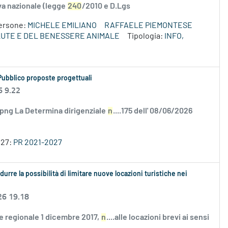
va nazionale (legge
240
/2010 e D.Lgs
ersone:
MICHELE EMILIANO
RAFFAELE PIEMONTESE
LUTE E DEL BENESSERE ANIMALE
Tipologia:
INFO,
Pubblico proposte progettuali
6 9.22
.png La Determina dirigenziale
n
....175 dell' 08/06/2026
027:
PR 2021-2027
urre la possibilità di limitare nuove locazioni turistiche nei
26 19.18
ge regionale 1 dicembre 2017,
n
....alle locazioni brevi ai sensi