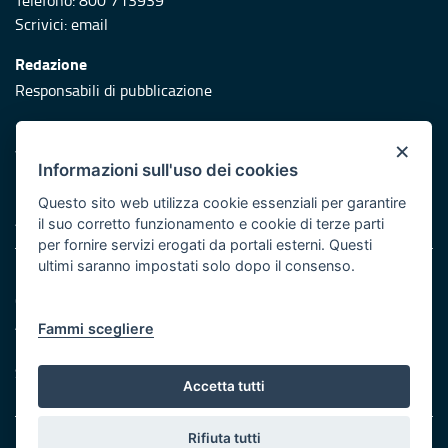
Telefono: 800 713939
Scrivici:
email
Redazione
Responsabili di pubblicazione
Protezione civile
×
Vai al sito di Protezione Civile Puglia
Informazioni sull'uso dei cookies
Iniziativa finanziata con risorse del POR Puglia 2014/2020 -
Questo sito web utilizza cookie essenziali per garantire
Asse XI
il suo corretto funzionamento e cookie di terze parti
per fornire servizi erogati da portali esterni. Questi
ultimi saranno impostati solo dopo il consenso.
Note legali
Cookie e privacy
Atti di notifica
Fammi scegliere
Feed RSS
Servizi Intranet
Accetta tutti
Rifiuta tutti
© Regione Puglia