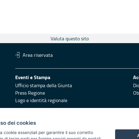
Valuta questo sito
Area riservata
Eventi e Stampa
Ac
Ufficio stampa della Giunta
Di
Press Regione
Obi
Logo e identità regionale
Redazione
Pr
uso dei cookies
Responsabili di pubblicazione
Vai
a cookie essenziali per garantire il suo corretto
A
di terze parti per fornire servizi erogati da portali