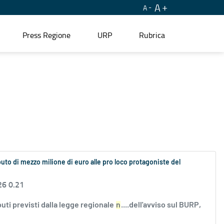
A
A
Press Regione
URP
Rubrica
ibuto di mezzo milione di euro alle pro loco protagoniste del
26 0.21
buti previsti dalla legge regionale
n
....dell'avviso sul BURP,