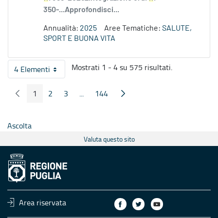
350-...Approfondisci...
Annualità:
2025
Aree Tematiche:
SALUTE,
SPORT E BUONA VITA
Mostrati 1 - 4 su 575 risultati.
4 Elementi
Per pagina
1
2
3
...
144
Pagina Precedente
Pagina Seguente
Pagina
Pagina
Pagina
Pagine intermedie
Pagina
Ascolta
Valuta questo sito
Area riservata