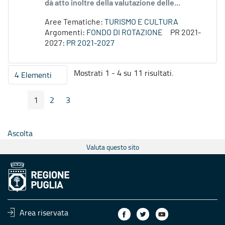
dà atto inoltre della valutazione delle...
Aree Tematiche:
TURISMO E CULTURA
Argomenti:
FONDO DI ROTAZIONE
PR 2021-
2027:
PR 2021-2027
Mostrati 1 - 4 su 11 risultati.
4 Elementi
Per pagina
1
2
3
Pagina Precedente
Pagina Seguente
Pagina
Pagina
Pagina
Ascolta
Valuta questo sito
Area riservata