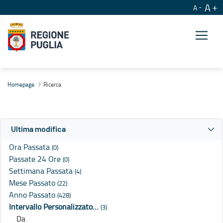
A
A
Ricerca
Homepage
Ricerca
Ultima modifica
Ora Passata
(0)
Passate 24 Ore
(0)
Settimana Passata
(4)
Mese Passato
(22)
Anno Passato
(428)
Intervallo Personalizzato…
(3)
Da