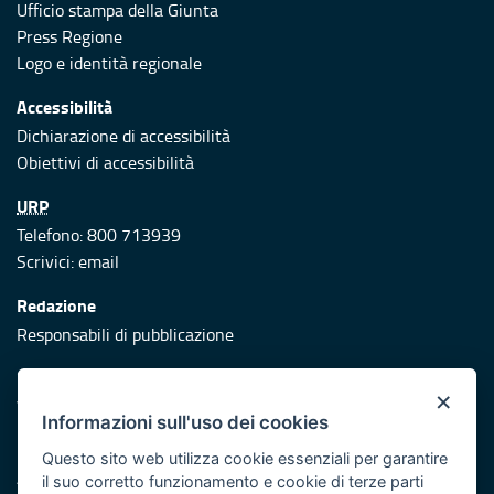
Ufficio stampa della Giunta
Press Regione
Logo e identità regionale
Accessibilità
Dichiarazione di accessibilità
Obiettivi di accessibilità
URP
Telefono: 800 713939
Scrivici:
email
Redazione
Responsabili di pubblicazione
Protezione civile
×
Vai al sito di Protezione Civile Puglia
Informazioni sull'uso dei cookies
Iniziativa finanziata con risorse del POR Puglia 2014/2020 -
Questo sito web utilizza cookie essenziali per garantire
Asse XI
il suo corretto funzionamento e cookie di terze parti