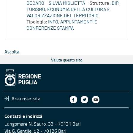
DECARO
SILVIA MIGLIETTA
Strutture:
DIP.
TURISMO, ECONOMIA DELLA CULTURA E
VALORIZZAZIONE DEL TERRITORIO
Tipologia:
INFO, APPUNTAMENTI E
CONFERENZE STAMPA
Ascolta
Valuta questo sito
Area riservata
Contatti e indirizzi
Lungomare N. Sauro, 33 - 70121 Bari
Via G. Gentile, 52 - 70126 Bari