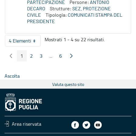
PARTECIPAZIONE
Persone:
ANTONIO
DECARO
Strutture:
SEZ. PROTEZIONE
CIVILE
Tipologia:
COMUNICATI STAMPA DEL
PRESIDENTE
Mostrati 1 - 4 su 22 risultati.
4 Elementi
Per pagina
1
2
3
...
6
Pagina Precedente
Pagina Seguente
Pagina
Pagina
Pagina
Pagine intermedie
Pagina
Ascolta
Valuta questo sito
Area riservata