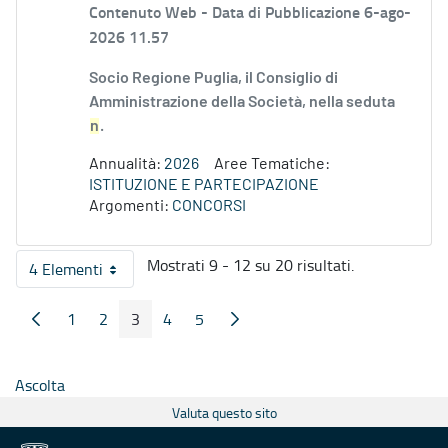
Contenuto Web -
Data di Pubblicazione 6-ago-
2026 11.57
Socio Regione Puglia, il Consiglio di
Amministrazione della Società, nella seduta
n
.
Annualità:
2026
Aree Tematiche:
ISTITUZIONE E PARTECIPAZIONE
Argomenti:
CONCORSI
Mostrati 9 - 12 su 20 risultati.
4 Elementi
Per pagina
1
2
3
4
5
Pagina Precedente
Pagina Seguente
Pagina
Pagina
Pagina
Pagina
Pagina
Ascolta
Valuta questo sito