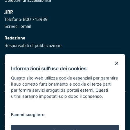
Obiettivi di accessibilità
URP
Telefono: 800 713939
Scrivici:
email
Redazione
Responsabili di pubblicazione
Protezione civile
×
Vai al sito di Protezione Civile Puglia
Informazioni sull'uso dei cookies
Iniziativa finanziata con risorse del POR Puglia 2014/2020 -
Questo sito web utilizza cookie essenziali per garantire
Asse XI
il suo corretto funzionamento e cookie di terze parti
per fornire servizi erogati da portali esterni. Questi
ultimi saranno impostati solo dopo il consenso.
Note legali
Cookie e privacy
Atti di notifica
Fammi scegliere
Feed RSS
Servizi Intranet