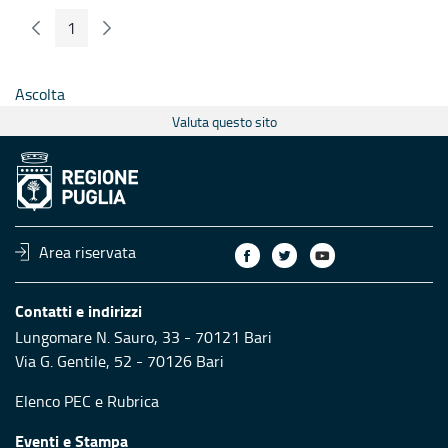
1
Pagina Precedente
Pagina Seguente
Pagina
Ascolta
Valuta questo sito
Area riservata
Contatti e indirizzi
Lungomare N. Sauro, 33 - 70121 Bari
Via G. Gentile, 52 - 70126 Bari
Elenco PEC
e
Rubrica
Eventi e Stampa