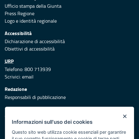
Ufficio stampa della Giunta
Press Regione
Logo e identità regionale
Accessibilità
Dichiarazione di accessibilità
Obiettivi di accessibilità
URP
Telefono: 800 713939
Scrivici:
email
Redazione
Responsabili di pubblicazione
Protezione civile
×
Vai al sito di Protezione Civile Puglia
Informazioni sull'uso dei cookies
Iniziativa finanziata con risorse del POR Puglia 2014/2020 -
Questo sito web utilizza cookie essenziali per garantire
Asse XI
il suo corretto funzionamento e cookie di terze parti