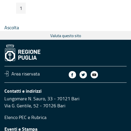
1
Pagina Precedente
Pagina Seguente
Pagina
Ascolta
Valuta questo sito
Area riservata
Contatti e indirizzi
Lungomare N. Sauro, 33 - 70121 Bari
Via G. Gentile, 52 - 70126 Bari
Elenco PEC
e
Rubrica
Eventi e Stampa