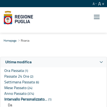
A
A
Ricerca
Homepage
Ricerca
Ultima modifica
Ora Passata
(1)
Passate 24 Ore
(2)
Settimana Passata
(6)
Mese Passato
(24)
Anno Passato
(374)
Intervallo Personalizzato…
(1)
Da