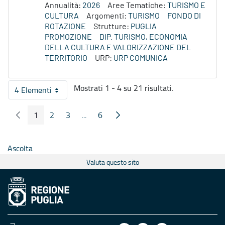
Annualità:
2026
Aree Tematiche:
TURISMO E
CULTURA
Argomenti:
TURISMO
FONDO DI
ROTAZIONE
Strutture:
PUGLIA
PROMOZIONE
DIP. TURISMO, ECONOMIA
DELLA CULTURA E VALORIZZAZIONE DEL
TERRITORIO
URP:
URP COMUNICA
Mostrati 1 - 4 su 21 risultati.
4 Elementi
Per pagina
1
2
3
...
6
Pagina Precedente
Pagina Seguente
Pagina
Pagina
Pagina
Pagine intermedie
Pagina
Ascolta
Valuta questo sito