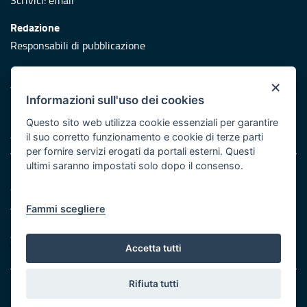
Scrivici:
email
Redazione
Responsabili di pubblicazione
Protezione civile
×
Vai al sito di Protezione Civile Puglia
Informazioni sull'uso dei cookies
Iniziativa finanziata con risorse del POR Puglia 2014/2020 -
Questo sito web utilizza cookie essenziali per garantire
Asse XI
il suo corretto funzionamento e cookie di terze parti
per fornire servizi erogati da portali esterni. Questi
ultimi saranno impostati solo dopo il consenso.
Note legali
Cookie e privacy
Atti di notifica
Fammi scegliere
Feed RSS
Servizi Intranet
Accetta tutti
Rifiuta tutti
© Regione Puglia