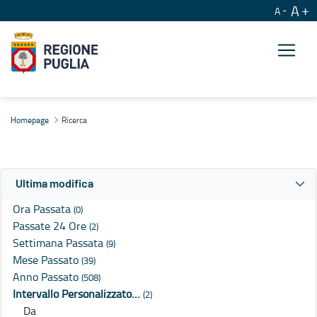
A
A
Ricerca
Homepage
Ricerca
Ultima modifica
Ora Passata
(0)
Passate 24 Ore
(2)
Settimana Passata
(9)
Mese Passato
(39)
Anno Passato
(508)
Intervallo Personalizzato…
(2)
Da