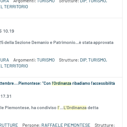
TURA
Argomenti:
TURISMO
Strutture:
DIP. TURISMO,
L TERRITORIO
5 10.19
2025 della Sezione Demanio e Patrimonio...è stata approvata
TURA
Argomenti:
TURISMO
Strutture:
DIP. TURISMO,
L TERRITORIO
settembre....Piemontese: “Con
l’Ordinanza
ribadiamo l’accessibilità
 17.31
aele Piemontese, ha condiviso
l’
...
L’Ordinanza
detta
TRUTTURE
Persone:
RAFFAELE PIEMONTESE
Strutture: