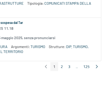
NFRASTRUTTURE
Tipologia:
COMUNICATI STAMPA DELLA
 sospesa dal Tar
25 11.18
15 maggio 2025, senza pronunciarsi
TURA
Argomenti:
TURISMO
Strutture:
DIP. TURISMO,
L TERRITORIO
1
2
3
...
125
Pagina Precedente
Pagin
Pagina
Pagina
Pagina
Pagine intermedi
Pagina