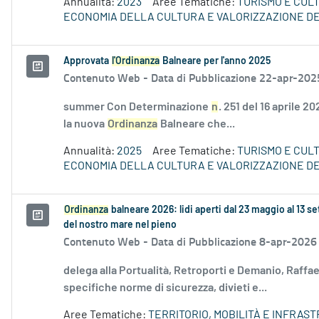
Annualità:
2023
Aree Tematiche:
TURISMO E CUL
ECONOMIA DELLA CULTURA E VALORIZZAZIONE DE
Approvata
l'Ordinanza
Balneare per l'anno 2025
Contenuto Web -
Data di Pubblicazione 22-apr-202
summer Con Determinazione
n
. 251 del 16 aprile 
la nuova
Ordinanza
Balneare che...
Annualità:
2025
Aree Tematiche:
TURISMO E CUL
ECONOMIA DELLA CULTURA E VALORIZZAZIONE DE
Ordinanza
balneare 2026: lidi aperti dal 23 maggio al 13 
del nostro mare nel pieno
Contenuto Web -
Data di Pubblicazione 8-apr-2026
delega alla Portualità, Retroporti e Demanio, Raff
specifiche norme di sicurezza, divieti e...
Aree Tematiche:
TERRITORIO, MOBILITÀ E INFRAS