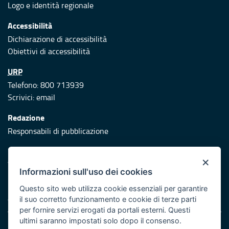
Logo e identità regionale
Accessibilità
Dichiarazione di accessibilità
Obiettivi di accessibilità
URP
Telefono: 800 713939
Scrivici:
email
Redazione
Responsabili di pubblicazione
Protezione civile
×
Vai al sito di Protezione Civile Puglia
Informazioni sull'uso dei cookies
Iniziativa finanziata con risorse del POR Puglia 2014/2020 -
Questo sito web utilizza cookie essenziali per garantire
Asse XI
il suo corretto funzionamento e cookie di terze parti
per fornire servizi erogati da portali esterni. Questi
ultimi saranno impostati solo dopo il consenso.
Note legali