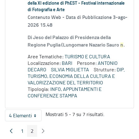
della XI edizione di PhEST – Festival internazionale
di Fotografia e Arte
Contenuto Web -
Data di Pubblicazione 3-ago-
2026 15.48
Di Jeso del Palazzo di Presidenza della
Regione Puglia (Lungomare Nazario Sauro
n
.
Aree Tematiche:
TURISMO E CULTURA
Localizzazione:
BARI
Persone:
ANTONIO
DECARO
SILVIA MIGLIETTA
Strutture:
DIP.
TURISMO, ECONOMIA DELLA CULTURA E
VALORIZZAZIONE DEL TERRITORIO
Tipologia:
INFO, APPUNTAMENTI E
CONFERENZE STAMPA
Mostrati 5 - 7 su 7 risultati.
4 Elementi
Per pagina
1
2
Pagina Precedente
Pagina Seguente
Pagina
Pagina