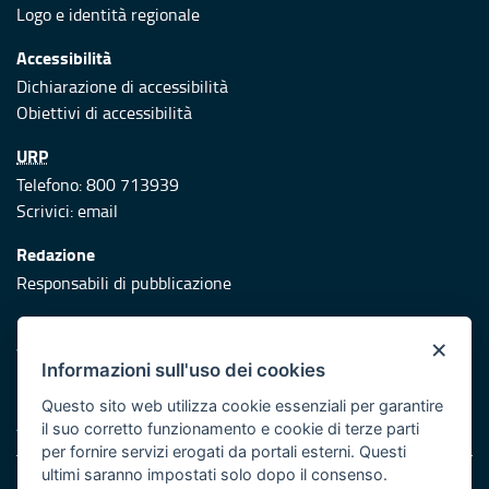
Logo e identità regionale
Accessibilità
Dichiarazione di accessibilità
Obiettivi di accessibilità
URP
Telefono: 800 713939
Scrivici:
email
Redazione
Responsabili di pubblicazione
Protezione civile
×
Vai al sito di Protezione Civile Puglia
Informazioni sull'uso dei cookies
Iniziativa finanziata con risorse del POR Puglia 2014/2020 -
Questo sito web utilizza cookie essenziali per garantire
Asse XI
il suo corretto funzionamento e cookie di terze parti
per fornire servizi erogati da portali esterni. Questi
ultimi saranno impostati solo dopo il consenso.
Note legali