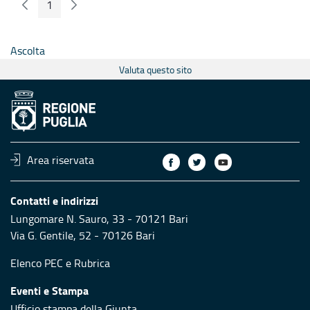
1
Pagina Precedente
Pagina Seguente
Pagina
Ascolta
Valuta questo sito
Area riservata
Contatti e indirizzi
Lungomare N. Sauro, 33 - 70121 Bari
Via G. Gentile, 52 - 70126 Bari
Elenco PEC
e
Rubrica
Eventi e Stampa
Ufficio stampa della Giunta