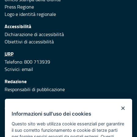
Press Regione
Logo e identità regionale
Accessibilità
Dichiarazione di accessibilità
Obiettivi di accessibilità
URP
Telefono: 800 713939
Scrivici:
email
Redazione
Responsabili di pubblicazione
Protezione civile
×
Vai al sito di Protezione Civile Puglia
Informazioni sull'uso dei cookies
Iniziativa finanziata con risorse del POR Puglia 2014/2020 -
Questo sito web utilizza cookie essenziali per garantire
Asse XI
il suo corretto funzionamento e cookie di terze parti
per fornire servizi erogati da portali esterni. Questi