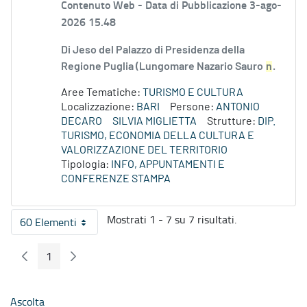
Contenuto Web -
Data di Pubblicazione 3-ago-
2026 15.48
Di Jeso del Palazzo di Presidenza della
Regione Puglia (Lungomare Nazario Sauro
n
.
Aree Tematiche:
TURISMO E CULTURA
Localizzazione:
BARI
Persone:
ANTONIO
DECARO
SILVIA MIGLIETTA
Strutture:
DIP.
TURISMO, ECONOMIA DELLA CULTURA E
VALORIZZAZIONE DEL TERRITORIO
Tipologia:
INFO, APPUNTAMENTI E
CONFERENZE STAMPA
Mostrati 1 - 7 su 7 risultati.
60 Elementi
Per pagina
1
Pagina Precedente
Pagina Seguente
Pagina
Ascolta