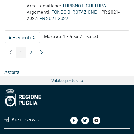
Aree Tematiche:
TURISMO E CULTURA
Argomenti:
FONDO DI ROTAZIONE
PR 2021-
2027:
PR 2021-2027
Mostrati 1 - 4 su 7 risultati.
4 Elementi
Per pagina
1
2
Pagina Precedente
Pagina Seguente
Pagina
Pagina
Ascolta
Valuta questo sito
Area riservata