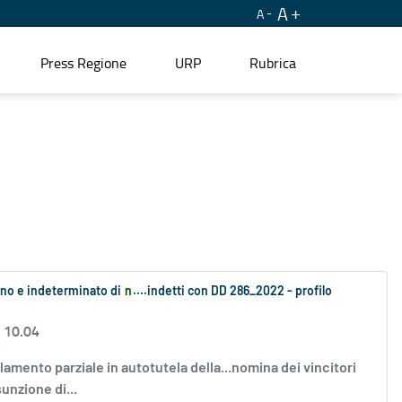
A
A
Press Regione
URP
Rubrica
ieno e indeterminato di
n
....indetti con DD 286_2022 - profilo
 10.04
amento parziale in autotutela della...nomina dei vincitori
unzione di...