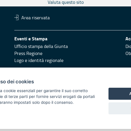
Valuta questo sito
Area riservata
Eventi e Stampa
Ac
Ufficio stampa della Giunta
Di
Press Regione
Obi
Logo e identità regionale
Redazione
Pr
uso dei cookies
Responsabili di pubblicazione
Vai
a cookie essenziali per garantire il suo corretto
A
di terze parti per fornire servizi erogati da portali
 2014/2020 - Asse XI
 saranno impostati solo dopo il consenso.
i di notifica
Feed RSS
Servizi Intranet