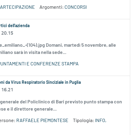
 PARTECIPAZIONE
Argomenti:
CONCORSI
tici dell'azienda
 20.15
chele_emiliano_-(104).jpg Domani, martedì 5 novembre, alle
liano sarà in visita nella sede...
PPUNTAMENTI E CONFERENZE STAMPA
i da Virus Respiratorio Sinciziale in Puglia
 16.21
ne generale del Policlinico di Bari previsto punto stampa con
e e il direttore generale...
ersone:
RAFFAELE PIEMONTESE
Tipologia:
INFO,