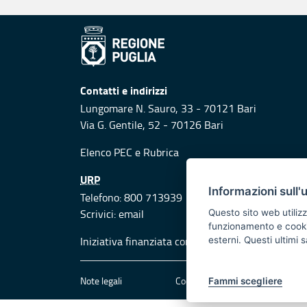
Contatti e indirizzi
Lungomare N. Sauro, 33 - 70121 Bari
Via G. Gentile, 52 - 70126 Bari
Elenco PEC
e
Rubrica
URP
Informazioni sull'
Telefono: 800 713939
Scrivici:
email
Questo sito web utilizz
funzionamento e cookie 
Iniziativa finanziata con risorse del POR Puglia
esterni. Questi ultimi
Note legali
Cookie e privacy
Att
Fammi scegliere