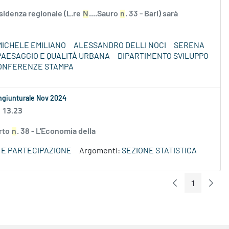
residenza regionale (L.re
N
....Sauro
n
. 33 - Bari) sarà
MICHELE EMILIANO
ALESSANDRO DELLI NOCI
SERENA
PAESAGGIO E QUALITÀ URBANA
DIPARTIMENTO SVILUPPO
CONFERENZE STAMPA
ongiunturale Nov 2024
 13.23
orto
n
. 38 - L'Economia della
E E PARTECIPAZIONE
Argomenti:
SEZIONE STATISTICA
1
Pagina Preceden
Pagin
Pagina