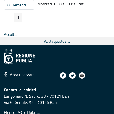
Mostrati 1 - 8 su 8 risultati.
8 Elementi
Per pagina
1
Pagina Precedente
Pagina Seguente
Pagina
Ascolta
Valuta questo sito
Area riservata
Contatti e indirizzi
Lungomare N. Sauro, 33 - 70121 Bari
Via G. Gentile, 52 - 70126 Bari
Elenco PEC
e
Rubrica