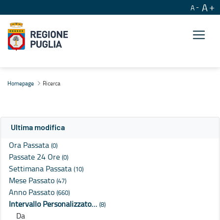
A
A
Ricerca
Homepage
Ricerca
Ultima modifica
Ora Passata
(0)
Passate 24 Ore
(0)
Settimana Passata
(10)
Mese Passato
(47)
Anno Passato
(660)
Intervallo Personalizzato…
(8)
Da