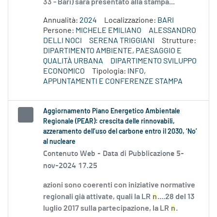
33 - Bari) sarà presentato alla stampa...
Annualità:
2024
Localizzazione:
BARI
Persone:
MICHELE EMILIANO
ALESSANDRO
DELLI NOCI
SERENA TRIGGIANI
Strutture:
DIPARTIMENTO AMBIENTE, PAESAGGIO E
QUALITÀ URBANA
DIPARTIMENTO SVILUPPO
ECONOMICO
Tipologia:
INFO,
APPUNTAMENTI E CONFERENZE STAMPA
Aggiornamento Piano Energetico Ambientale
Regionale (PEAR): crescita delle rinnovabili,
azzeramento dell’uso del carbone entro il 2030, ‘No’
al nucleare
Contenuto Web -
Data di Pubblicazione 5-
nov-2024 17.25
azioni sono coerenti con iniziative normative
regionali già attivate, quali la LR
n
....28 del 13
luglio 2017 sulla partecipazione, la LR
n
.