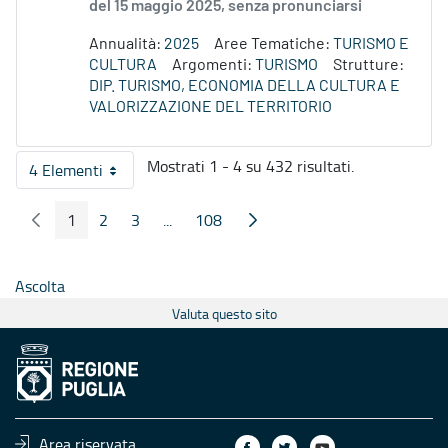
del 15 maggio 2025, senza pronunciarsi
Annualità:
2025
Aree Tematiche:
TURISMO E
CULTURA
Argomenti:
TURISMO
Strutture:
DIP. TURISMO, ECONOMIA DELLA CULTURA E
VALORIZZAZIONE DEL TERRITORIO
Mostrati 1 - 4 su 432 risultati.
4 Elementi
Per pagina
1
2
3
...
108
Pagina Precedente
Pagina Seguente
Pagina
Pagina
Pagina
Pagine intermedie
Pagina
Ascolta
Valuta questo sito
Area riservata