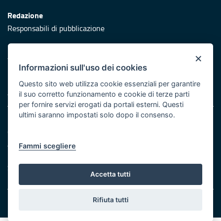
Redazione
Responsabili di pubblicazione
Protezione civile
×
Vai al sito di Protezione Civile Puglia
Informazioni sull'uso dei cookies
Iniziativa finanziata con risorse del POR Puglia 2014/2020 -
Questo sito web utilizza cookie essenziali per garantire
Asse XI
il suo corretto funzionamento e cookie di terze parti
per fornire servizi erogati da portali esterni. Questi
ultimi saranno impostati solo dopo il consenso.
Note legali
Cookie e privacy
Atti di notifica
Fammi scegliere
Feed RSS
Servizi Intranet
Accetta tutti
Rifiuta tutti
© Regione Puglia