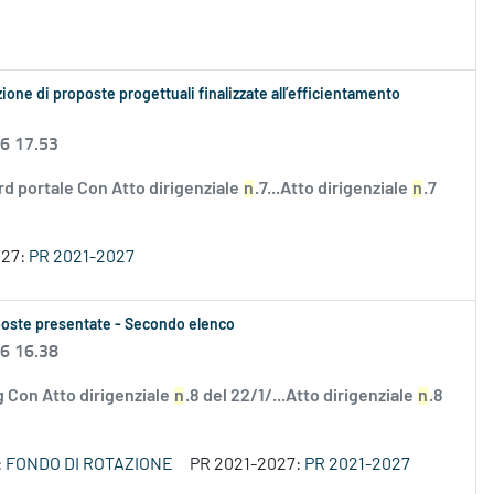
zione di proposte progettuali finalizzate all’efficientamento
26 17.53
rd portale Con Atto dirigenziale
n
.7...Atto dirigenziale
n
.7
027:
PR 2021-2027
roposte presentate - Secondo elenco
26 16.38
Con Atto dirigenziale
n
.8 del 22/1/...Atto dirigenziale
n
.8
:
FONDO DI ROTAZIONE
PR 2021-2027:
PR 2021-2027