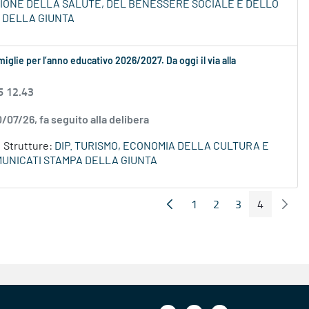
ZIONE DELLA SALUTE, DEL BENESSERE SOCIALE E DELLO
 DELLA GIUNTA
amiglie per l’anno educativo 2026/2027. Da oggi il via alla
6 12.43
0/07/26, fa seguito alla delibera
Strutture:
DIP. TURISMO, ECONOMIA DELLA CULTURA E
UNICATI STAMPA DELLA GIUNTA
1
2
3
4
Pagina Precedente
Pagin
Pagina
Pagina
Pagina
Pagina