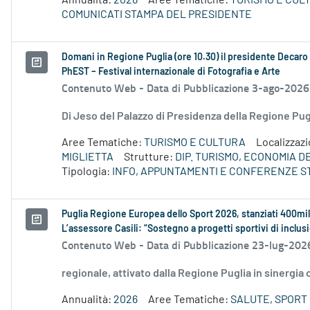
Annualità:
2026
Aree Tematiche:
TURISMO E CUL
COMUNICATI STAMPA DEL PRESIDENTE
Domani in Regione Puglia (ore 10.30) il presidente Decaro e
PhEST – Festival internazionale di Fotografia e Arte
Contenuto Web -
Data di Pubblicazione 3-ago-2026
Di Jeso del Palazzo di Presidenza della Regione P
Aree Tematiche:
TURISMO E CULTURA
Localizzaz
MIGLIETTA
Strutture:
DIP. TURISMO, ECONOMIA 
Tipologia:
INFO, APPUNTAMENTI E CONFERENZE S
Puglia Regione Europea dello Sport 2026, stanziati 400mi
L’assessore Casili: “Sostegno a progetti sportivi di inclus
Contenuto Web -
Data di Pubblicazione 23-lug-202
regionale, attivato dalla Regione Puglia in sinergia
Annualità:
2026
Aree Tematiche:
SALUTE, SPORT 