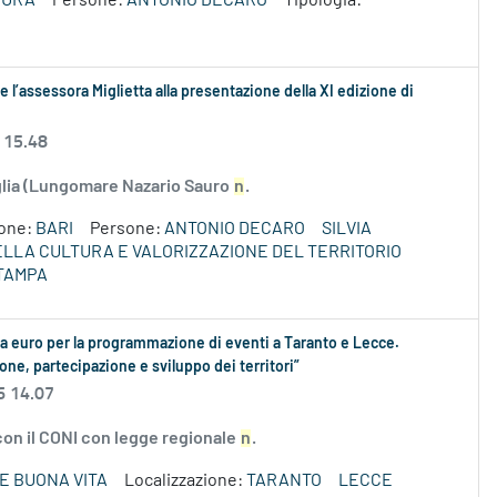
TURA
Persone:
ANTONIO DECARO
Tipologia:
 l’assessora Miglietta alla presentazione della XI edizione di
 15.48
uglia (Lungomare Nazario Sauro
n
.
ione:
BARI
Persone:
ANTONIO DECARO
SILVIA
DELLA CULTURA E VALORIZZAZIONE DEL TERRITORIO
TAMPA
la euro per la programmazione di eventi a Taranto e Lecce.
ione, partecipazione e sviluppo dei territori”
6 14.07
 con il CONI con legge regionale
n
.
E BUONA VITA
Localizzazione:
TARANTO
LECCE