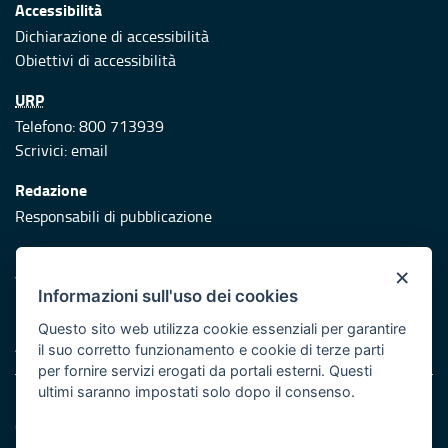
Accessibilità
Dichiarazione di accessibilità
Obiettivi di accessibilità
URP
Telefono: 800 713939
Scrivici:
email
Redazione
Responsabili di pubblicazione
Protezione civile
×
Vai al sito di Protezione Civile Puglia
Informazioni sull'uso dei cookies
Iniziativa finanziata con risorse del POR Puglia 2014/2020 -
Questo sito web utilizza cookie essenziali per garantire
Asse XI
il suo corretto funzionamento e cookie di terze parti
per fornire servizi erogati da portali esterni. Questi
ultimi saranno impostati solo dopo il consenso.
Note legali
Cookie e privacy