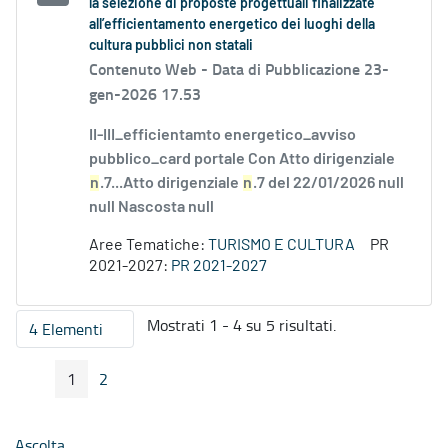
la selezione di proposte progettuali finalizzate
all’efficientamento energetico dei luoghi della
cultura pubblici non statali
Contenuto Web -
Data di Pubblicazione 23-
gen-2026 17.53
II-III_efficientamto energetico_avviso
pubblico_card portale Con Atto dirigenziale
n
.7...Atto dirigenziale
n
.7 del 22/01/2026 null
null Nascosta null
Aree Tematiche:
TURISMO E CULTURA
PR
2021-2027:
PR 2021-2027
Mostrati 1 - 4 su 5 risultati.
4 Elementi
Per pagina
1
2
Pagina Precedente
Pagina Seguente
Pagina
Pagina
Ascolta