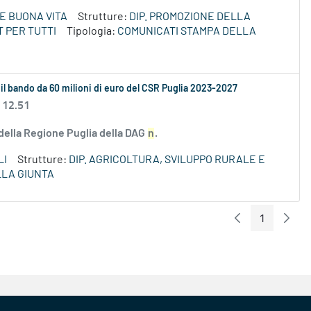
E BUONA VITA
Strutture:
DIP. PROMOZIONE DELLA
 PER TUTTI
Tipologia:
COMUNICATI STAMPA DELLA
 il bando da 60 milioni di euro del CSR Puglia 2023-2027
 12.51
 della Regione Puglia della DAG
n
.
LI
Strutture:
DIP. AGRICOLTURA, SVILUPPO RURALE E
LLA GIUNTA
1
Pagina Preceden
Pagin
Pagina