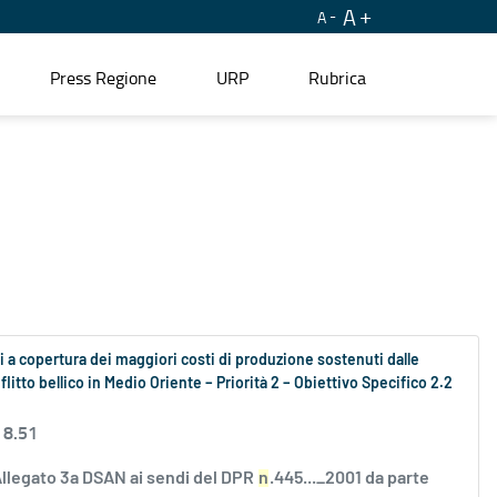
A
A
Press Regione
URP
Rubrica
 a copertura dei maggiori costi di produzione sostenuti dalle
litto bellico in Medio Oriente – Priorità 2 – Obiettivo Specifico 2.2
 8.51
Allegato 3a DSAN ai sendi del DPR
n
.445..._2001 da parte