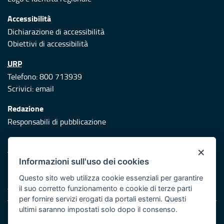
Accessibilità
Dichiarazione di accessibilità
Obiettivi di accessibilità
URP
Telefono: 800 713939
Scrivici:
email
Redazione
Responsabili di pubblicazione
Protezione civile
×
Vai al sito di Protezione Civile Puglia
Informazioni sull'uso dei cookies
Iniziativa finanziata con risorse del POR Puglia 2014/2020 -
Questo sito web utilizza cookie essenziali per garantire
Asse XI
il suo corretto funzionamento e cookie di terze parti
per fornire servizi erogati da portali esterni. Questi
ultimi saranno impostati solo dopo il consenso.
Note legali