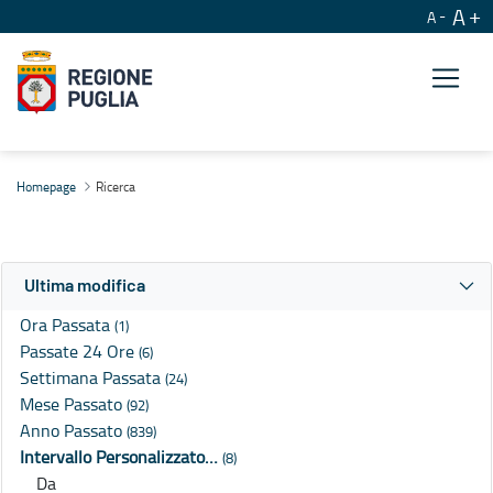
A
A
Ricerca
Homepage
Ricerca
Ultima modifica
Ora Passata
(1)
Passate 24 Ore
(6)
Settimana Passata
(24)
Mese Passato
(92)
Anno Passato
(839)
Intervallo Personalizzato…
(8)
Da