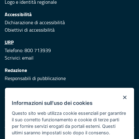
Logo e identità regionale
Accessibilità
Dichiarazione di accessibilità
Obiettivi di accessibilità
URP
Telefono: 800 713939
Scrivici:
email
Redazione
Responsabili di pubblicazione
Protezione civile
×
Vai al sito di Protezione Civile Puglia
Informazioni sull'uso dei cookies
Iniziativa finanziata con risorse del POR Puglia 2014/2020 -
Questo sito web utilizza cookie essenziali per garantire
Asse XI
il suo corretto funzionamento e cookie di terze parti
per fornire servizi erogati da portali esterni. Questi
ultimi saranno impostati solo dopo il consenso.
Note legali