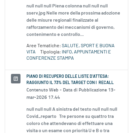
null null null Piena colonna null null null
sserv.jpg Nelle more della prossima adozione
delle misure regionali finalizzate al
rafforzamento dei meccanismi di governo,
contenimento e controllo...
Aree Tematiche:
SALUTE, SPORT E BUONA
VITA
Tipologia:
INFO, APPUNTAMENTI E
CONFERENZE STAMPA
PIANO DI RECUPERO DELLE LISTE D’ATTESA:
RAGGIUNTO IL 73% DEL TARGET CON I RECALL
Contenuto Web -
Data di Pubblicazione 13-
mar-2026 17.44
null null null A sinistra del testo null null null
Covid_reparto Tre persone su quattro tra
coloro che attendevano di effettuare una
visita o un esame con priorità U e B o tra