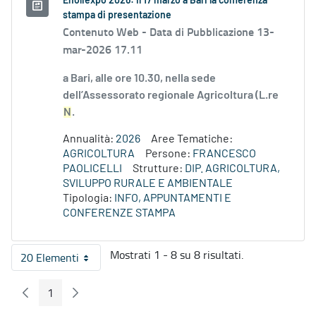
Enoliexpo 2026: il 17 marzo a Bari la conferenza
stampa di presentazione
Contenuto Web -
Data di Pubblicazione 13-
mar-2026 17.11
a Bari, alle ore 10.30, nella sede
dell’Assessorato regionale Agricoltura (L.re
N
.
Annualità:
2026
Aree Tematiche:
AGRICOLTURA
Persone:
FRANCESCO
PAOLICELLI
Strutture:
DIP. AGRICOLTURA,
SVILUPPO RURALE E AMBIENTALE
Tipologia:
INFO, APPUNTAMENTI E
CONFERENZE STAMPA
Mostrati 1 - 8 su 8 risultati.
20 Elementi
Per pagina
1
Pagina Precedente
Pagina Seguente
Pagina