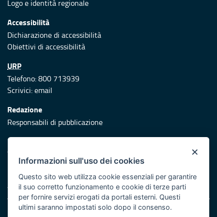
Logo e identità regionale
Accessibilità
Dichiarazione di accessibilità
Obiettivi di accessibilità
URP
Telefono: 800 713939
Scrivici:
email
Redazione
Responsabili di pubblicazione
Protezione civile
×
Vai al sito di Protezione Civile Puglia
Informazioni sull'uso dei cookies
Iniziativa finanziata con risorse del POR Puglia 2014/2020 -
Questo sito web utilizza cookie essenziali per garantire
Asse XI
il suo corretto funzionamento e cookie di terze parti
per fornire servizi erogati da portali esterni. Questi
ultimi saranno impostati solo dopo il consenso.
Note legali