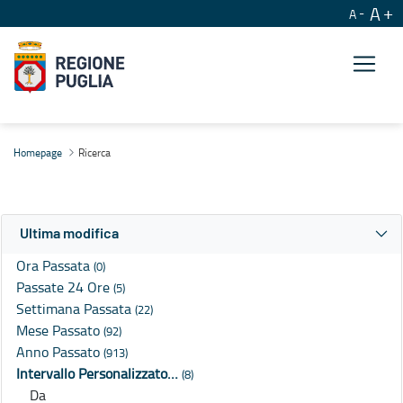
A
A
Ricerca
Homepage
Ricerca
Ultima modifica
Ora Passata
(0)
Passate 24 Ore
(5)
Settimana Passata
(22)
Mese Passato
(92)
Anno Passato
(913)
Intervallo Personalizzato…
(8)
Da