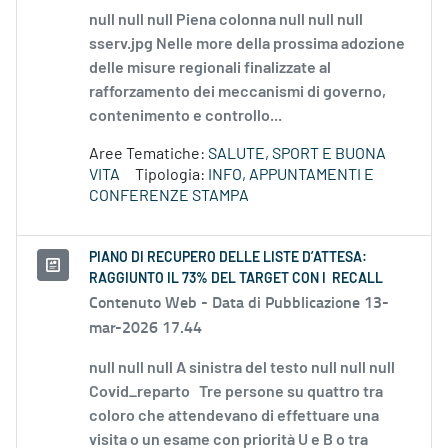
null null null Piena colonna null null null
sserv.jpg Nelle more della prossima adozione
delle misure regionali finalizzate al
rafforzamento dei meccanismi di governo,
contenimento e controllo...
Aree Tematiche:
SALUTE, SPORT E BUONA
VITA
Tipologia:
INFO, APPUNTAMENTI E
CONFERENZE STAMPA
PIANO DI RECUPERO DELLE LISTE D’ATTESA:
RAGGIUNTO IL 73% DEL TARGET CON I RECALL
Contenuto Web -
Data di Pubblicazione 13-
mar-2026 17.44
null null null A sinistra del testo null null null
Covid_reparto Tre persone su quattro tra
coloro che attendevano di effettuare una
visita o un esame con priorità U e B o tra