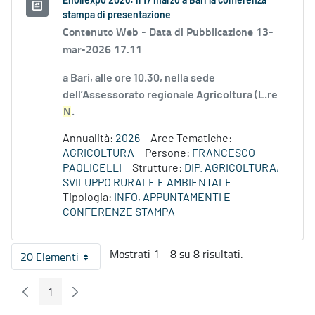
Enoliexpo 2026: il 17 marzo a Bari la conferenza
stampa di presentazione
Contenuto Web -
Data di Pubblicazione 13-
mar-2026 17.11
a Bari, alle ore 10.30, nella sede
dell’Assessorato regionale Agricoltura (L.re
N
.
Annualità:
2026
Aree Tematiche:
AGRICOLTURA
Persone:
FRANCESCO
PAOLICELLI
Strutture:
DIP. AGRICOLTURA,
SVILUPPO RURALE E AMBIENTALE
Tipologia:
INFO, APPUNTAMENTI E
CONFERENZE STAMPA
Mostrati 1 - 8 su 8 risultati.
20 Elementi
Per pagina
1
Pagina Precedente
Pagina Seguente
Pagina