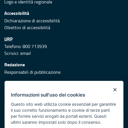
Logo e identità regionale
Accessibilità
Dichiarazione di accessibilità
Obiettivi di accessibilità
URP
Telefono: 800 713939
Scrivici:
email
Redazione
Responsabili di pubblicazione
Protezione civile
×
Vai al sito di Protezione Civile Puglia
Informazioni sull'uso dei cookies
Iniziativa finanziata con risorse del POR Puglia 2014/2020 -
Questo sito web utilizza cookie essenziali per garantire
Asse XI
il suo corretto funzionamento e cookie di terze parti
per fornire servizi erogati da portali esterni. Questi
ultimi saranno impostati solo dopo il consenso.
Note legali