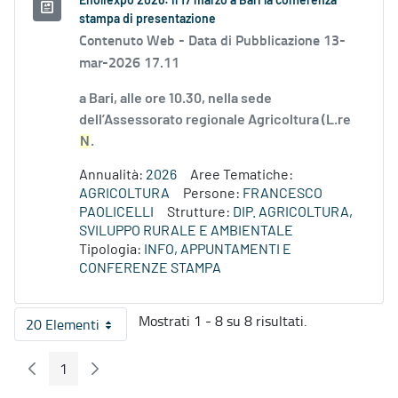
Enoliexpo 2026: il 17 marzo a Bari la conferenza
stampa di presentazione
Contenuto Web -
Data di Pubblicazione 13-
mar-2026 17.11
a Bari, alle ore 10.30, nella sede
dell’Assessorato regionale Agricoltura (L.re
N
.
Annualità:
2026
Aree Tematiche:
AGRICOLTURA
Persone:
FRANCESCO
PAOLICELLI
Strutture:
DIP. AGRICOLTURA,
SVILUPPO RURALE E AMBIENTALE
Tipologia:
INFO, APPUNTAMENTI E
CONFERENZE STAMPA
Mostrati 1 - 8 su 8 risultati.
20 Elementi
Per pagina
1
Pagina Precedente
Pagina Seguente
Pagina