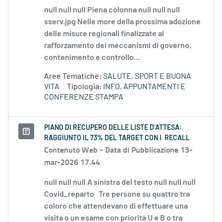
null null null Piena colonna null null null
sserv.jpg Nelle more della prossima adozione
delle misure regionali finalizzate al
rafforzamento dei meccanismi di governo,
contenimento e controllo...
Aree Tematiche:
SALUTE, SPORT E BUONA
VITA
Tipologia:
INFO, APPUNTAMENTI E
CONFERENZE STAMPA
PIANO DI RECUPERO DELLE LISTE D’ATTESA:
RAGGIUNTO IL 73% DEL TARGET CON I RECALL
Contenuto Web -
Data di Pubblicazione 13-
mar-2026 17.44
null null null A sinistra del testo null null null
Covid_reparto Tre persone su quattro tra
coloro che attendevano di effettuare una
visita o un esame con priorità U e B o tra