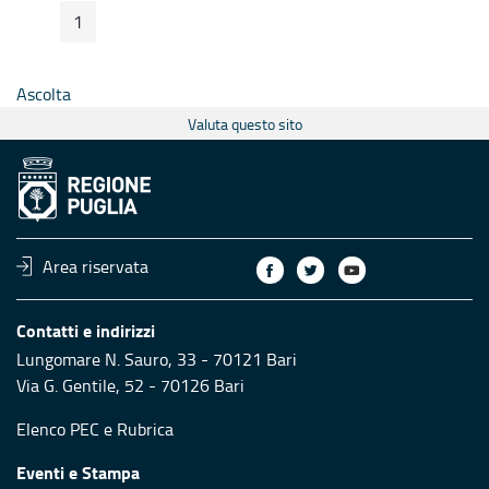
1
Pagina Precedente
Pagina Seguente
Pagina
Ascolta
Valuta questo sito
Area riservata
Contatti e indirizzi
Lungomare N. Sauro, 33 - 70121 Bari
Via G. Gentile, 52 - 70126 Bari
Elenco PEC
e
Rubrica
Eventi e Stampa