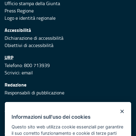
Ufficio stampa della Giunta
Press Regione
Logo e identità regionale
Accessibilità
Dichiarazione di accessibilità
Obiettivi di accessibilità
URP
Telefono: 800 713939
Scrivici:
email
Redazione
Responsabili di pubblicazione
Protezione civile
×
Vai al sito di Protezione Civile Puglia
Informazioni sull'uso dei cookies
Iniziativa finanziata con risorse del POR Puglia 2014/2020 -
Questo sito web utilizza cookie essenziali per garantire
Asse XI
il suo corretto funzionamento e cookie di terze parti