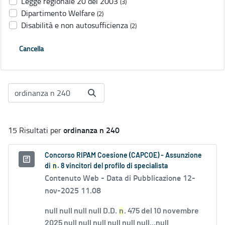
Legge regionale 20 del 2003
(3)
Dipartimento Welfare
(2)
Disabilità e non autosufficienza
(2)
Cancella
ordinanza n 240
15 Risultati per
Concorso RIPAM Coesione (CAPCOE) - Assunzione
di
n
. 8 vincitori del profilo di specialista
Contenuto Web -
Data di Pubblicazione 12-
nov-2025 11.08
null null null null D.D.
n
. 475 del 10 novembre
2025 null null null null null null...null