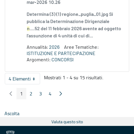
mar-2026 10.26
Determina (3) (1) regione_puglia_01.jpg Si
pubblica la Determinazione Dirigenziale
n
....52 del 11 febbraio 2026 avente ad oggetto
l'assunzione di 4 unità di cui di...
Annualità:
2026
Aree Tematiche:
ISTITUZIONE E PARTECIPAZIONE
Argomenti:
CONCORSI
Mostrati 1 - 4 su 15 risultati.
4 Elementi
Per pagina
1
2
3
4
Pagina Precedente
Pagina Seguente
Pagina
Pagina
Pagina
Pagina
Ascolta
Valuta questo sito