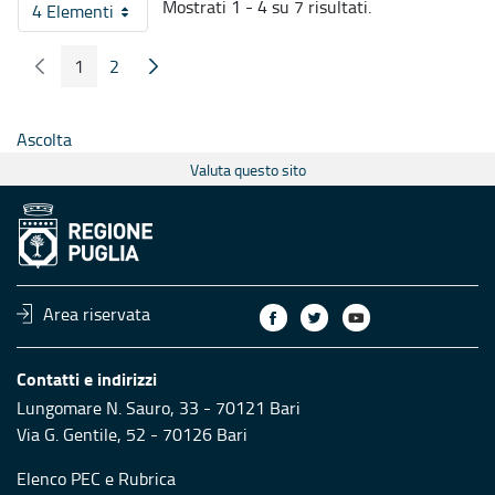
Mostrati 1 - 4 su 7 risultati.
4 Elementi
Per pagina
1
2
Pagina Precedente
Pagina Seguente
Pagina
Pagina
Ascolta
Valuta questo sito
Area riservata
Contatti e indirizzi
Lungomare N. Sauro, 33 - 70121 Bari
Via G. Gentile, 52 - 70126 Bari
Elenco PEC
e
Rubrica