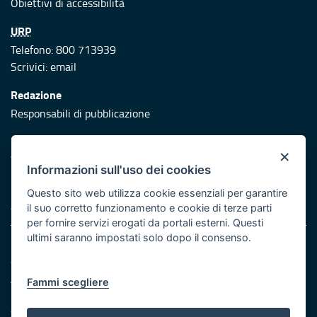
Obiettivi di accessibilità
URP
Telefono: 800 713939
Scrivici:
email
Redazione
Responsabili di pubblicazione
Protezione civile
×
Vai al sito di Protezione Civile Puglia
Informazioni sull'uso dei cookies
Iniziativa finanziata con risorse del POR Puglia 2014/2020 -
Questo sito web utilizza cookie essenziali per garantire
Asse XI
il suo corretto funzionamento e cookie di terze parti
per fornire servizi erogati da portali esterni. Questi
ultimi saranno impostati solo dopo il consenso.
Note legali
Cookie e privacy
Atti di notifica
Fammi scegliere
Feed RSS
Servizi Intranet