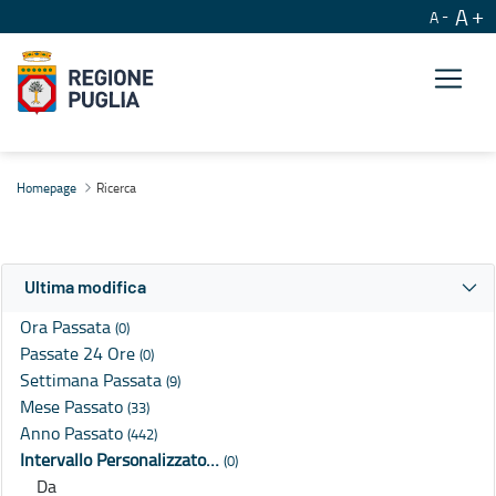
A
A
Ricerca
Homepage
Ricerca
Ultima modifica
Ora Passata
(0)
Passate 24 Ore
(0)
Settimana Passata
(9)
Mese Passato
(33)
Anno Passato
(442)
Intervallo Personalizzato…
(0)
Da