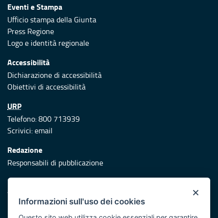
Eventi e Stampa
Ufficio stampa della Giunta
Press Regione
Logo e identità regionale
Accessibilità
Dichiarazione di accessibilità
Obiettivi di accessibilità
URP
Telefono: 800 713939
Scrivici:
email
Redazione
Responsabili di pubblicazione
Protezione civile
×
Vai al sito di Protezione Civile Puglia
Informazioni sull'uso dei cookies
Iniziativa finanziata con risorse del POR Puglia 2014/2020 -
Questo sito web utilizza cookie essenziali per garantire