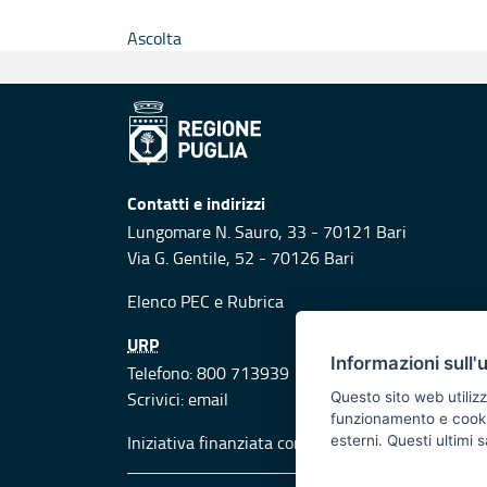
Ascolta
Contatti e indirizzi
Lungomare N. Sauro, 33 - 70121 Bari
Via G. Gentile, 52 - 70126 Bari
Elenco PEC
e
Rubrica
URP
Informazioni sull'
Telefono: 800 713939
Scrivici:
email
Questo sito web utilizz
funzionamento e cookie 
Iniziativa finanziata con risorse del POR Puglia
esterni. Questi ultimi