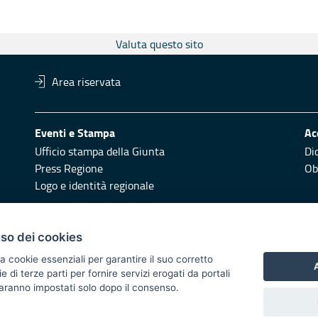
Valuta questo sito
Area riservata
Eventi e Stampa
Ac
Ufficio stampa della Giunta
Di
Press Regione
Obi
Logo e identità regionale
Redazione
Pr
uso dei cookies
Responsabili di pubblicazione
Vai
a cookie essenziali per garantire il suo corretto
A
di terze parti per fornire servizi erogati da portali
 2014/2020 - Asse XI
 saranno impostati solo dopo il consenso.