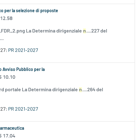
o per la selezione di proposte
 12.58
DR_2.png La Determina dirigenziale
n
....227 del
..
027:
PR 2021-2027
 Avviso Pubblico per la
6 10.10
rd portale La Determina dirigenziale
n
....264 del
027:
PR 2021-2027
 farmaceutica
6 17.04