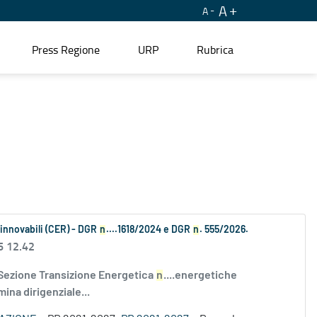
A
A
Press Regione
URP
Rubrica
Rinnovabili (CER) - DGR
n
....1618/2024 e DGR
n
. 555/2026.
6 12.42
 Sezione Transizione Energetica
n
....energetiche
ina dirigenziale...