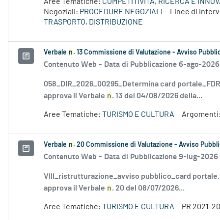
Aree Tematiche:
COMPETITIVITÀ, RICERCA E INNO
Negoziali:
PROCEDURE NEGOZIALI
Linee di inte
TRASPORTO, DISTRIBUZIONE
Verbale
n
. 13 Commissione di Valutazione - Avviso Pubblic
Contenuto Web -
Data di Pubblicazione 6-ago-2026
058_DIR_2026_00295_Determina card portale_FDR_
approva il Verbale
n
. 13 del 04/08/2026 della...
Aree Tematiche:
TURISMO E CULTURA
Argomenti
Verbale
n
. 20 Commissione di Valutazione - Avviso Pubbli
Contenuto Web -
Data di Pubblicazione 9-lug-2026
VIII_ristrutturazione_avviso pubblico_card portale
approva il Verbale
n
. 20 del 08/07/2026...
Aree Tematiche:
TURISMO E CULTURA
PR 2021-2