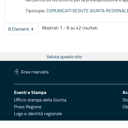
del percorso istruttorio per la predisposizione e a
Tipologia:
COMUNICATI SEDUTE GIUNTA REGIONAL
Mostrati 1 - 8 su 42 risultati.
8 Elementi
Per pagina
Valuta questo sito
Area riservata
Eventi e Stampa
Ac
Ufficio stampa della Giunta
Di
Press Regione
Obi
Logo e identità regionale