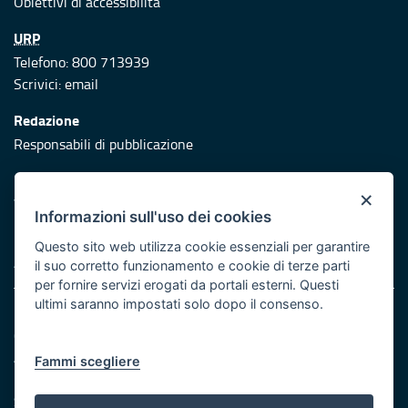
Obiettivi di accessibilità
URP
Telefono: 800 713939
Scrivici:
email
Redazione
Responsabili di pubblicazione
Protezione civile
×
Vai al sito di Protezione Civile Puglia
Informazioni sull'uso dei cookies
Iniziativa finanziata con risorse del POR Puglia 2014/2020 -
Questo sito web utilizza cookie essenziali per garantire
Asse XI
il suo corretto funzionamento e cookie di terze parti
per fornire servizi erogati da portali esterni. Questi
ultimi saranno impostati solo dopo il consenso.
Note legali
Cookie e privacy
Atti di notifica
Fammi scegliere
Feed RSS
Servizi Intranet