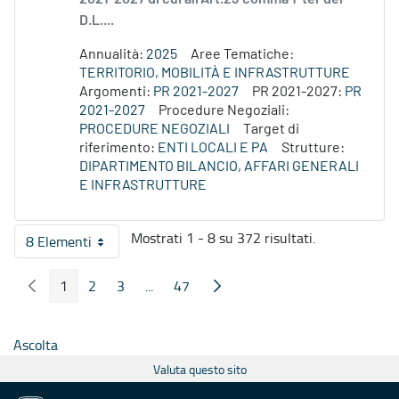
D.L....
Annualità:
2025
Aree Tematiche:
TERRITORIO, MOBILITÀ E INFRASTRUTTURE
Argomenti:
PR 2021-2027
PR 2021-2027:
PR
2021-2027
Procedure Negoziali:
PROCEDURE NEGOZIALI
Target di
riferimento:
ENTI LOCALI E PA
Strutture:
DIPARTIMENTO BILANCIO, AFFARI GENERALI
E INFRASTRUTTURE
Mostrati 1 - 8 su 372 risultati.
8 Elementi
Per pagina
1
2
3
...
47
Pagina Precedente
Pagina Seguente
Pagina
Pagina
Pagina
Pagine intermedie
Pagina
Ascolta
Valuta questo sito