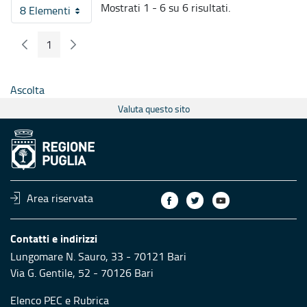
Mostrati 1 - 6 su 6 risultati.
8 Elementi
Per pagina
1
Pagina Precedente
Pagina Seguente
Pagina
Ascolta
Valuta questo sito
Area riservata
Contatti e indirizzi
Lungomare N. Sauro, 33 - 70121 Bari
Via G. Gentile, 52 - 70126 Bari
Elenco PEC
e
Rubrica