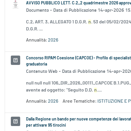
AVVISO PUBBLICO LETT. C.2_2 quadrimestre 2026 appro
Documento -
Data di Pubblicazione 14-apr-2026 15
C.2, ART. 3, ALLEGATO 1 D.G.R.
n
. 53 del 05/02/2024
D.G.R. ...
Annualità:
2026
Concorso RIPAM Coesione (CAPCOE) - Profilo di specialist
graduatoria
Contenuto Web -
Data di Pubblicazione 14-apr-202
null null null 106_DIR_2026_00111_CAPCOE B.1.PUG_
avente ad oggetto: "Seguito D.D.
n
....
Annualità:
2026
Aree Tematiche:
ISTITUZIONE E 
Dalla Regione un bando per nuove competenze dei lavorator
per attivare 95 tirocini