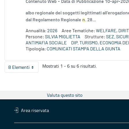
Contenuto Web -
Data di Pubblicazione 10-apr-202
albo regionale dei soggetti legittimati all’erogazione
dal Regolamento Regionale
n
. 28...
Annualità:
2026
Aree Tematiche:
WELFARE, DIRIT
Persone:
SILVIA MIGLIETTA
Strutture:
SEZ. SICUR
ANTIMAFIA SOCIALE
DIP. TURISMO, ECONOMIA D
Tipologia:
COMUNICATI STAMPA DELLA GIUNTA
Mostrati 1 - 6 su 6 risultati.
8 Elementi
Per pagina
Valuta questo sito
Area riservata