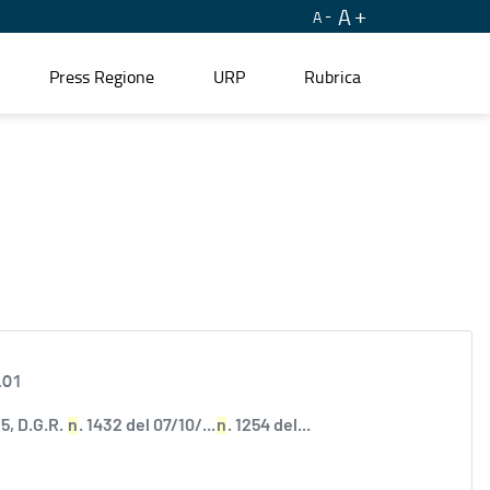
A
A
Press Regione
URP
Rubrica
.01
5, D.G.R.
n
. 1432 del 07/10/...
n
. 1254 del...