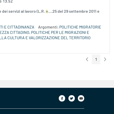
6 13.52
 dei servizi al lavoro (L.R.
n
....25 del 29 settembre 2011 e
TI E CITTADINANZA
Argomenti:
POLITICHE MIGRATORIE
EZZA CITTADINO, POLITICHE PER LE MIGRAZIONI E
ELLA CULTURA E VALORIZZAZIONE DEL TERRITORIO
1
Pagina Preceden
Pagin
Pagina