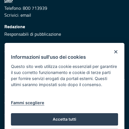
URP
Telefono: 800 713939
Scrivici:
email
Redazione
Responsabili di pubblicazione
Protezione civile
×
Vai al sito di Protezione Civile Puglia
Informazioni sull'uso dei cookies
Iniziativa finanziata con risorse del POR Puglia 2014/2020 -
Questo sito web utilizza cookie essenziali per garantire
Asse XI
il suo corretto funzionamento e cookie di terze parti
per fornire servizi erogati da portali esterni. Questi
ultimi saranno impostati solo dopo il consenso.
Note legali
Cookie e privacy
Atti di notifica
Fammi scegliere
Feed RSS
Servizi Intranet
Accetta tutti