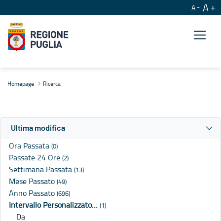
A
A
Ricerca
Homepage
Ricerca
Ultima modifica
Ora Passata
(0)
Passate 24 Ore
(2)
Settimana Passata
(13)
Mese Passato
(49)
Anno Passato
(696)
Intervallo Personalizzato…
(1)
Da