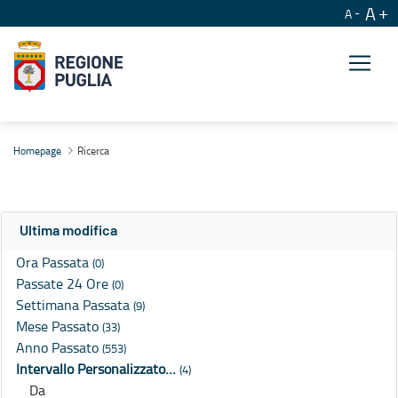
A
A
Ricerca
Homepage
Ricerca
Ultima modifica
Ora Passata
(0)
Passate 24 Ore
(0)
Settimana Passata
(9)
Mese Passato
(33)
Anno Passato
(553)
Intervallo Personalizzato…
(4)
Da