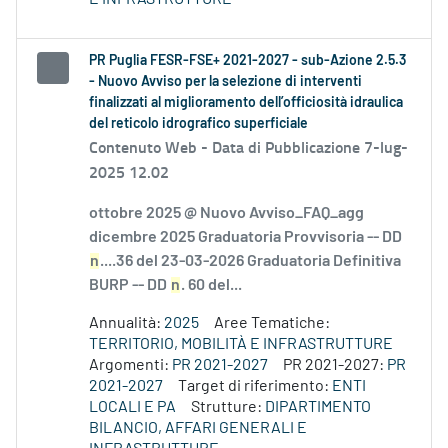
PR Puglia FESR-FSE+ 2021-2027 - sub-Azione 2.5.3
- Nuovo Avviso per la selezione di interventi
finalizzati al miglioramento dell’officiosità idraulica
del reticolo idrografico superficiale
Contenuto Web -
Data di Pubblicazione 7-lug-
2025 12.02
ottobre 2025 @ Nuovo Avviso_FAQ_agg
dicembre 2025 Graduatoria Provvisoria -- DD
n
....36 del 23-03-2026 Graduatoria Definitiva
BURP -- DD
n
. 60 del...
Annualità:
2025
Aree Tematiche:
TERRITORIO, MOBILITÀ E INFRASTRUTTURE
Argomenti:
PR 2021-2027
PR 2021-2027:
PR
2021-2027
Target di riferimento:
ENTI
LOCALI E PA
Strutture:
DIPARTIMENTO
BILANCIO, AFFARI GENERALI E