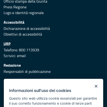
Ufficio stampa della Giunta
Press Regione
Logo e identità regionale
Accessibilità
Dichiarazione di accessibilità
Obiettivi di accessibilità
URP
Telefono: 800 713939
Scrivici:
email
Redazione
Responsabili di pubblicazione
Protezione civile
×
Vai al sito di Protezione Civile Puglia
Informazioni sull'uso dei cookies
Iniziativa finanziata con risorse del POR Puglia 2014/2020 -
Questo sito web utilizza cookie essenziali per garantire
Asse XI
il suo corretto funzionamento e cookie di terze parti