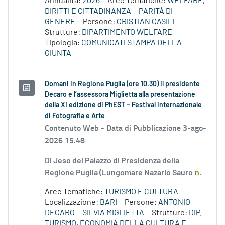
Annualità:
2026
Aree Tematiche:
WELFARE,
DIRITTI E CITTADINANZA
PARITÀ DI
GENERE
Persone:
CRISTIAN CASILI
Strutture:
DIPARTIMENTO WELFARE
Tipologia:
COMUNICATI STAMPA DELLA
GIUNTA
Domani in Regione Puglia (ore 10.30) il presidente
Decaro e l’assessora Miglietta alla presentazione
della XI edizione di PhEST – Festival internazionale
di Fotografia e Arte
Contenuto Web -
Data di Pubblicazione 3-ago-
2026 15.48
Di Jeso del Palazzo di Presidenza della
Regione Puglia (Lungomare Nazario Sauro
n
.
Aree Tematiche:
TURISMO E CULTURA
Localizzazione:
BARI
Persone:
ANTONIO
DECARO
SILVIA MIGLIETTA
Strutture:
DIP.
TURISMO, ECONOMIA DELLA CULTURA E