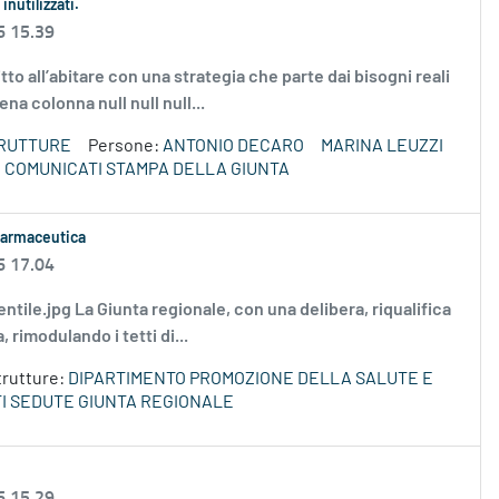
inutilizzati.
6 15.39
tto all’abitare con una strategia che parte dai bisogni reali
ena colonna null null null...
TRUTTURE
Persone:
ANTONIO DECARO
MARINA LEUZZI
COMUNICATI STAMPA DELLA GIUNTA
 farmaceutica
6 17.04
 gentile.jpg La Giunta regionale, con una delibera, riqualifica
 rimodulando i tetti di...
trutture:
DIPARTIMENTO PROMOZIONE DELLA SALUTE E
I SEDUTE GIUNTA REGIONALE
6 15.29