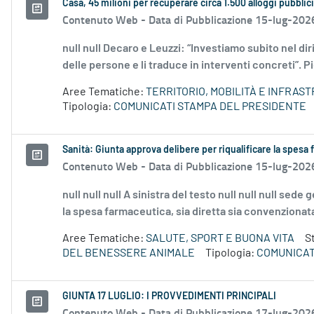
Casa, 45 milioni per recuperare circa 1.500 alloggi pubblici 
Contenuto Web -
Data di Pubblicazione 15-lug-202
null null Decaro e Leuzzi: “Investiamo subito nel diri
delle persone e li traduce in interventi concreti”. Pi
Aree Tematiche:
TERRITORIO, MOBILITÀ E INFRAS
Tipologia:
COMUNICATI STAMPA DEL PRESIDENTE
Sanità: Giunta approva delibere per riqualificare la spesa
Contenuto Web -
Data di Pubblicazione 15-lug-202
null null null A sinistra del testo null null null sede
la spesa farmaceutica, sia diretta sia convenzionata,
Aree Tematiche:
SALUTE, SPORT E BUONA VITA
S
DEL BENESSERE ANIMALE
Tipologia:
COMUNICAT
GIUNTA 17 LUGLIO: I PROVVEDIMENTI PRINCIPALI
Contenuto Web -
Data di Pubblicazione 17-lug-202