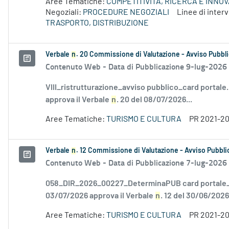
Aree Tematiche:
COMPETITIVITÀ, RICERCA E INNO
Negoziali:
PROCEDURE NEGOZIALI
Linee di inte
TRASPORTO, DISTRIBUZIONE
Verbale
n
. 20 Commissione di Valutazione - Avviso Pubbli
Contenuto Web -
Data di Pubblicazione 9-lug-2026
VIII_ristrutturazione_avviso pubblico_card portale
approva il Verbale
n
. 20 del 08/07/2026...
Aree Tematiche:
TURISMO E CULTURA
PR 2021-2
Verbale
n
. 12 Commissione di Valutazione - Avviso Pubblic
Contenuto Web -
Data di Pubblicazione 7-lug-2026
058_DIR_2026_00227_DeterminaPUB card portale_F
03/07/2026 approva il Verbale
n
. 12 del 30/06/2026.
Aree Tematiche:
TURISMO E CULTURA
PR 2021-2