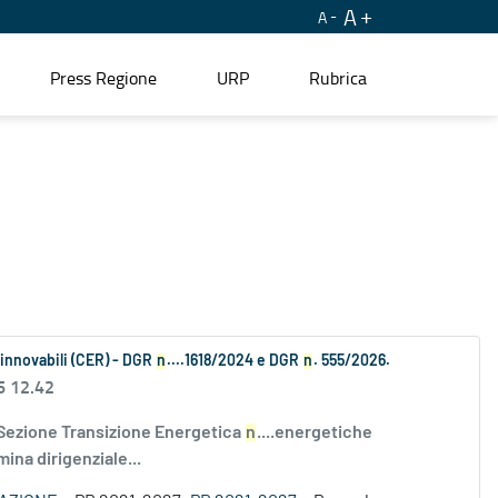
A
A
Press Regione
URP
Rubrica
Rinnovabili (CER) - DGR
n
....1618/2024 e DGR
n
. 555/2026.
6 12.42
 Sezione Transizione Energetica
n
....energetiche
ina dirigenziale...