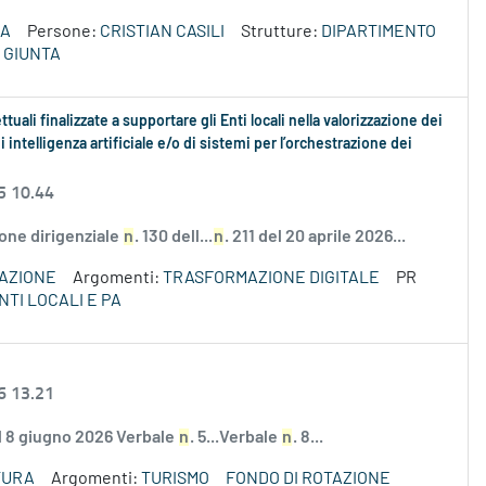
ZA
Persone:
CRISTIAN CASILI
Strutture:
DIPARTIMENTO
 GIUNTA
uali finalizzate a supportare gli Enti locali nella valorizzazione dei
 intelligenza artificiale e/o di sistemi per l’orchestrazione dei
5 10.44
ione dirigenziale
n
. 130 dell...
n
. 211 del 20 aprile 2026...
VAZIONE
Argomenti:
TRASFORMAZIONE DIGITALE
PR
NTI LOCALI E PA
6 13.21
el 8 giugno 2026 Verbale
n
. 5...Verbale
n
. 8...
TURA
Argomenti:
TURISMO
FONDO DI ROTAZIONE