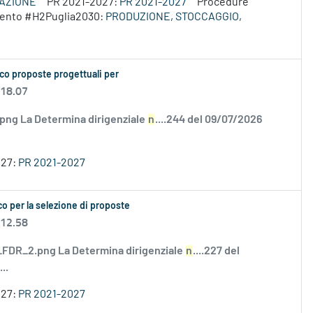
VAZIONE
PR 2021-2027:
PR 2021-2027
Procedure
rvento #H2Puglia2030:
PRODUZIONE, STOCCAGGIO,
co proposte progettuali per
 18.07
.png La Determina dirigenziale
n
....244 del 09/07/2026
027:
PR 2021-2027
o per la selezione di proposte
 12.58
DR_2.png La Determina dirigenziale
n
....227 del
..
027:
PR 2021-2027