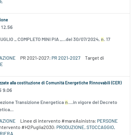
SE
zione
 12.56
 LUGLIO _ COMPLETO MINI PIA _...del 30/07/2024,
n
. 17
VAZIONE
PR 2021-2027:
PR 2021-2027
Target di
SE
izzate alla costituzione di Comunità Energetiche Rinnovabili (CER)
5 9.06
 Sezione Transizione Energetica
n
....in vigore del Decreto
tica...
VAZIONE
Linee di intervento #mareAsinistra:
PERSONE
 intervento #H2Puglia2030:
PRODUZIONE, STOCCAGGIO,
URIERA